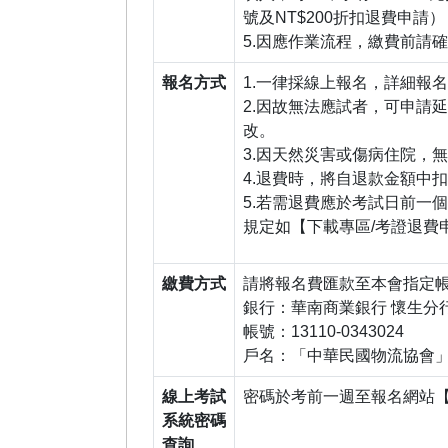
號及NT$200折扣退費申請）
5.因應作業流程，繳費前請
報名方式
1.一律採線上報名，詳細報
2.因故無法應試者，可申請
改。
3.因天然災害或傷病住院，
4.退費時，將自退款金額中
5.若需退費應於考試日前一
規定如【下載專區/考證退費
繳費方式
請將報名費匯款至本會指定
銀行：華南商業銀行 懷生分行 
帳號：13110-0343024
戶名：「中華民國物流協會
線上考試
密碼於考前一週至報名網站
系統密碼
查詢