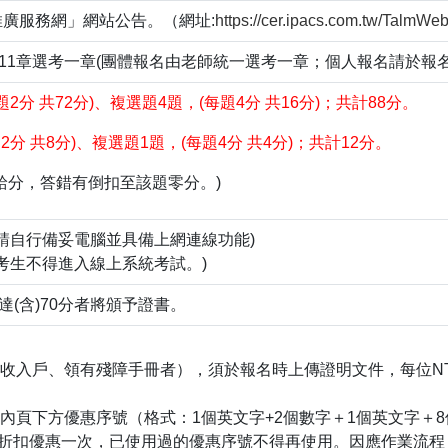
廣服務網」網站公告。（網址:
https://cer.ipacs.com.tw/TalmWe
～11章選考一章(團體報名由老師統一選考一章；個人報名請於報名
題2分
共
72
分
)
、複選題
4
題
，
(每題4分 共
16
分
)
；共計
88
分。
2分 共
8
分
)
、複選題
1
題
，
(每題4分 共
4
分
)
；共計
12
分。
給分，答錯有倒扣至該題零分。)
(請自行備妥電腦並具備上網連線功能)
的考生不得進入線上系統考試。)
達(含)70分者將頒予證書。
收入戶、領有殘障手冊者），須於報名時上傳證明文件，每位NT$1
面內頁下方優惠序號（格式：1個英文字+2個數字＋1個英文字＋8
0元折扣優惠一次，已使用過的優惠序號不得再使用。因應作業流