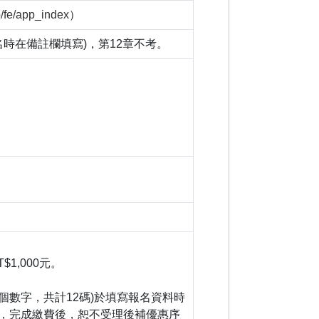
b/fe/app_index
）
時在備註欄填寫)，第12章不考。
,000元。
個數字，共計12碼)於填寫報名資料時
程，完成繳費後，恕不受理後補優惠序