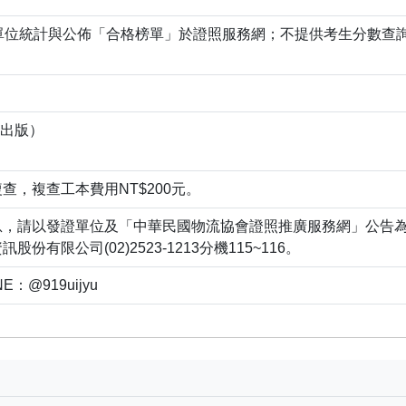
單位統計與公佈「合格榜單」於證照服務網；不提供考生分數查
書出版）
查，複查工本費用NT$200元。
息，請以發證單位及「中華民國物流協會證照推廣服務網」公告
有限公司(02)2523-1213分機115~116。
：@919uijyu