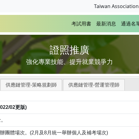
Taiwan Associat
考試用書
最新消息
通過名
證照推廣
強化專業技能、提升就業競爭力
供應鏈管理-策略規劃師
供應鏈管理-營運管理師
2/02更版)
士。
舉辦團體場次。(2月及8月統一舉辦個人及補考場次)