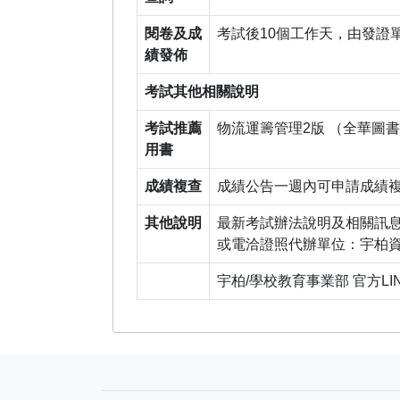
閱卷及成
考試後10個工作天，由發證
績發佈
考試其他相關說明
考試推薦
物流運籌管理2版 （全華圖
用書
成績複查
成績公告一週內可申請成績複
其他說明
最新考試辦法說明及相關訊
或電洽證照代辦單位：宇柏資訊股份
宇柏/學校教育事業部 官方LINE