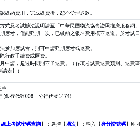
確認繳納費用，完成繳費後，恕不受理退款。
名方式及考試辦法說明請至「中華民國物流協會證照推廣服務網
延期應考，僅能延期一次，已繳納之報名費用概不退還。於考試
無法參加應試者，則可申請延期應考或退費。
扣除行政手續費或匯費。
個月申請，超過時間則不予退費。（各項考試費退費類別、退費
申請表】）
帳戶
(銀行代號008，分行代號1474)
」
【
線上考試密碼查詢
】；選擇【
場次
】；輸入【
身分證號碼
】即