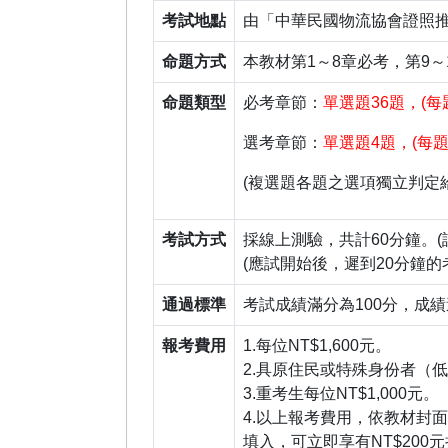
考試地點
由「中華民國物流協會證照推
命題方式
本教材第1～8章必考，第9
命題類型
必考章節
：
單選題
36
題
，
(
每
選考章節：
單選題
4
題
，
(每題
(複選題各題之選項獨立判定
考試方式
採線上測驗，共計60分鐘。
(應試開始後，遲到20分鐘
通過標準
考試成績滿分為100分，成績
報考費用
1.每位NT$1,600元。
2.具原住民或特殊身份者（低
3.重考生每位NT$1,000元。
4.以上報考費用，依教材封
填入，可立即享有NT$20