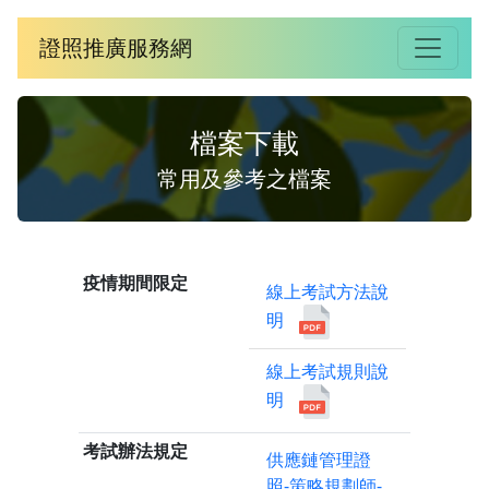
證照推廣服務網
檔案下載
常用及參考之檔案
疫情期間限定
線上考試方法說
明
線上考試規則說
明
考試辦法規定
供應鏈管理證
照-策略規劃師-