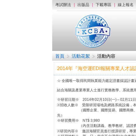
考試辦法
|
出版品
|
下載專區
|
線上報名
首頁
活動花絮
活動內容
2014年『海空運EDI報關專業人
☆ 全國唯一取得民間執業能力鑑定證書採認計畫
結合海關及產業專業人士進行實務教學、系統應
※研習日期※ 2014年02月10日(一)～02月11日(二
※招收人數※ 受限研習場地及網路系統設備，本
（國際企業、國際貿易、國際商務、行銷與
先）
※研習費用※ NT$ 3,980
（內含活動講義、教學教材、認證費、午
※研習內容※ 邀請海關官員進行授課研習，專