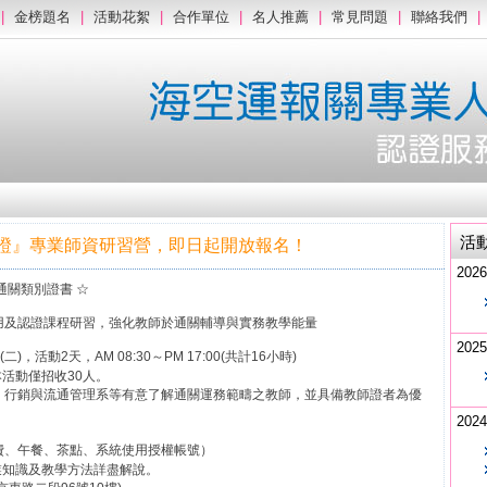
|
金榜題名
|
活動花絮
|
合作單位
|
名人推薦
|
常見問題
|
聯絡我們
|
活
才認證』專業師資研習營，即日起開放報名！
2026
通關類別證書 ☆
用及認證課程研習，強化教師於通關輔導與實務教學能量
2025
)，活動2天，AM 08:30～PM 17:00(共計16小時)
活動僅招收30人。
流通管理系等有意了解通關運務範疇之教師，並具備教師證者為優
2024
餐、茶點、系統使用授權帳號）
業知識及教學方法詳盡解說。