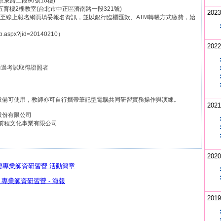
東路二段96號10樓)
教室(台北市中正區濟南路一段321號)
2023
，請至線上報名網頁填妥報名資訊，並以銀行臨櫃匯款、ATM轉帳方式繳費，始
p.aspx?jid=20140210）
2022
過考試取得證照者
備可使用，教師亦可自行攜帶筆記型電腦共同研習實務操作與演練。
2021
股份有限公司
前程文化事業有限公司
2020
認證專業師資研習營 活動簡章
專業師資研習營 - 海報
2019