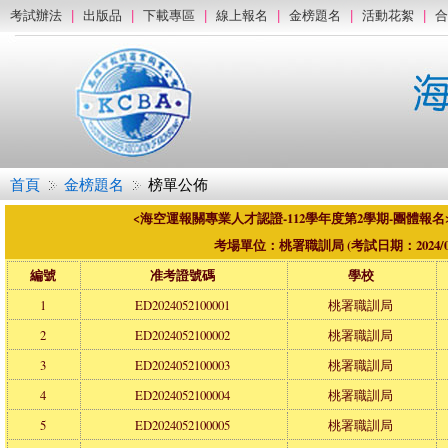
考試辦法
|
出版品
|
下載專區
|
線上報名
|
金榜題名
|
活動花絮
|
合
首頁
金榜題名
榜單公佈
<海空運報關專業人才認證-112學年度第2學期-團體報
考場單位：桃署職訓局 (考試日期：2024/05/
編號
准考證號碼
學校
1
ED2024052100001
桃署職訓局
2
ED2024052100002
桃署職訓局
3
ED2024052100003
桃署職訓局
4
ED2024052100004
桃署職訓局
5
ED2024052100005
桃署職訓局